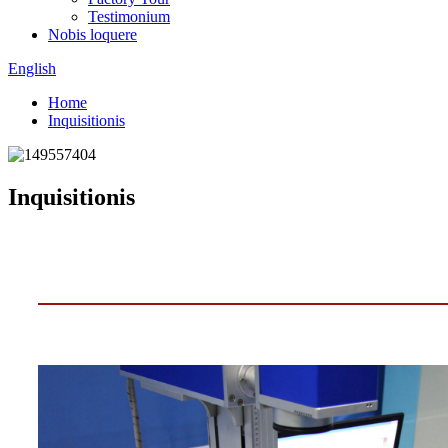
Testimonium
Nobis loquere
English
Home
Inquisitionis
Inquisitionis