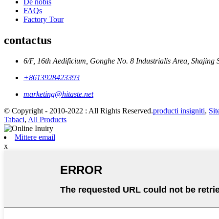
De nobis
FAQs
Factory Tour
contactus
6/F, 16th Aedificium, Gonghe No. 8 Industrialis Area, Shajing
+8613928423393
marketing@hitaste.net
© Copyright - 2010-2022 : All Rights Reserved.
producti insigniti
,
Si
Tabaci
,
All Products
Mittere email
x