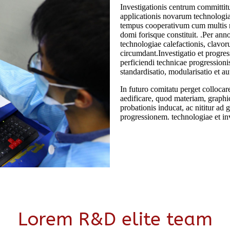
Investigationis centrum committit
applicationis novarum technolog
tempus cooperativum cum multis noti
domi forisque constituit. .Per anno
technologiae calefactionis, clavo
circumdant.Investigatio et progress
perficiendi technicae progressionis
standardisatio, modularisatio et au
In futuro comitatu perget collocar
aedificare, quod materiam, graph
probationis inducat, ac nititur a
progressionem. technologiae et inv
Lorem R&D elite team