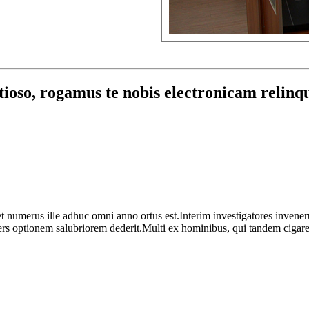
tioso, rogamus te nobis electronicam relinq
numerus ille adhuc omni anno ortus est.Interim investigatores invener
rs optionem salubriorem dederit.Multi ex hominibus, qui tandem cigaret