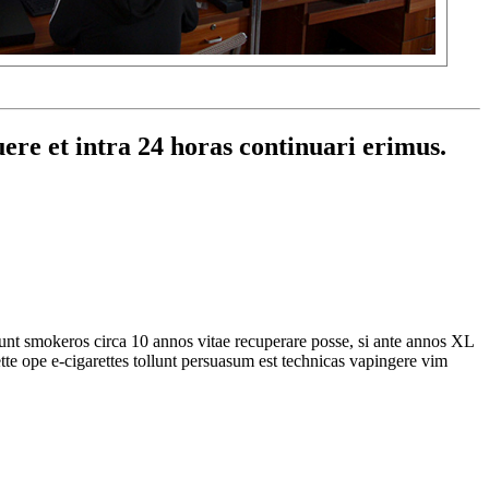
uere et intra 24 horas continuari erimus.
unt smokeros circa 10 annos vitae recuperare posse, si ante annos XL
te ope e-cigarettes tollunt persuasum est technicas vapingere vim