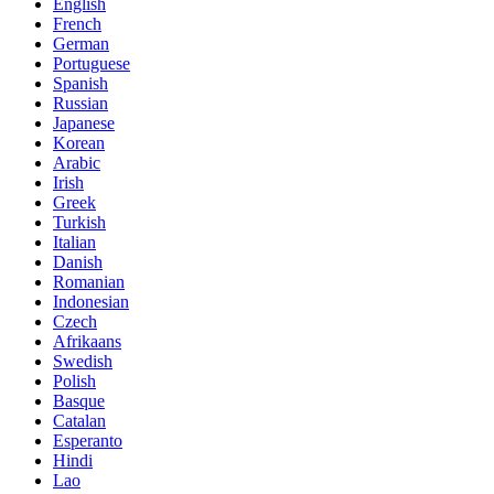
English
French
German
Portuguese
Spanish
Russian
Japanese
Korean
Arabic
Irish
Greek
Turkish
Italian
Danish
Romanian
Indonesian
Czech
Afrikaans
Swedish
Polish
Basque
Catalan
Esperanto
Hindi
Lao