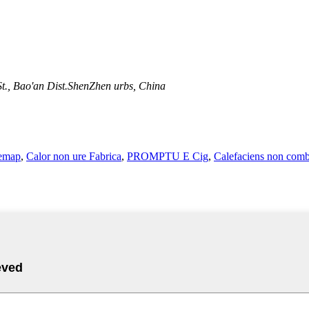
 St., Bao'an Dist.ShenZhen urbs, China
temap
,
Calor non ure Fabrica
,
PROMPTU E Cig
,
Calefaciens non com