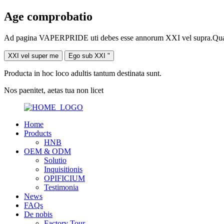
Age comprobatio
Ad pagina VAPERPRIDE uti debes esse annorum XXI vel supra.Quaes
XXI vel super me
Ego sub XXI "
Producta in hoc loco adultis tantum destinata sunt.
Nos paenitet, aetas tua non licet
Home
Products
HNB
OEM & ODM
Solutio
Inquisitionis
OPIFICIUM
Testimonia
News
FAQs
De nobis
Factory Tour