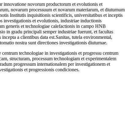
ur innovatione novorum productorum et evolutionis et
iarum, novarum processuum et novarum materiarum, et diuturnum
s Institutis inquisitionis scientificis, universitatibus et inceptis
s investigationis et evolutionis, industriae inductionis
rum generis et technologiae calefactionis in campo HNB
io in gradu principali semper industriae fuerunt, et facultas
 incepta a clientibus data est.Sanitas, tutela environmental,
tomatio nostra sunt directiones investigationis diuturnae.
e centrum technologiae in investigationis et progressu centrum
icam, structuram, processum technologiam et experimentalem
d gradum progressum internationalem per investigationem et
estigationis et progressionis condiciones.